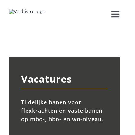
Ga
naar
Toggl
inhoud
Navig
Werkgevers
Werknemers
Interim
Vacatures
Vacatures
Tijdelijke banen voor
Kennisbank
flexkrachten en vaste banen
op mbo-, hbo- en wo-niveau.
Contact