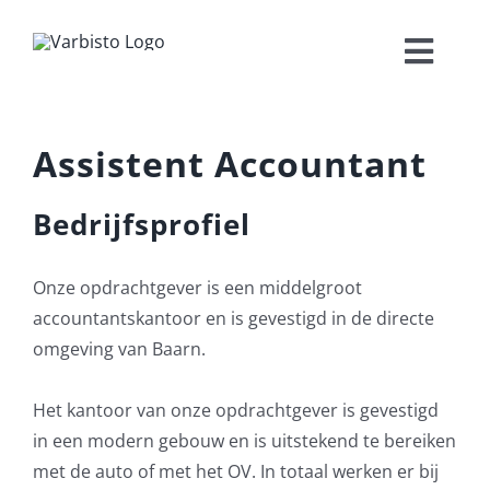
Ga
naar
Toggl
inhoud
Navig
Werkgevers
Assistent Accountant
Werknemers
Bedrijfsprofiel
Interim
Onze opdrachtgever is een middelgroot
Vacatures
accountantskantoor en is gevestigd in de directe
omgeving van Baarn.
Kennisbank
Het kantoor van onze opdrachtgever is gevestigd
in een modern gebouw en is uitstekend te bereiken
Contact
met de auto of met het OV. In totaal werken er bij